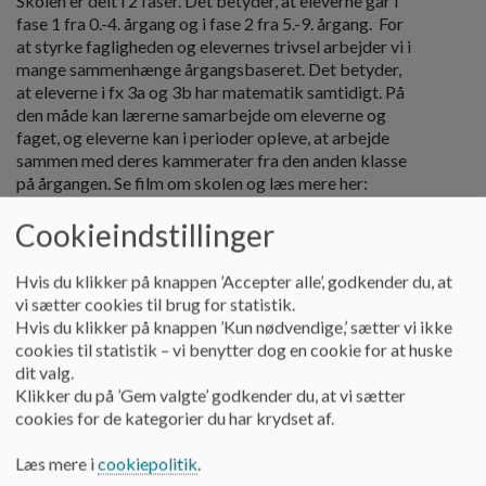
Skolen er delt i 2 faser. Det betyder, at eleverne går i
o
fase 1 fra 0.-4. årgang og i fase 2 fra 5.-9. årgang. For
l
at styrke fagligheden og elevernes trivsel arbejder vi i
d
mange sammenhænge årgangsbaseret. Det betyder,
e
at eleverne i fx 3a og 3b har matematik samtidigt. På
t
den måde kan lærerne samarbejde om eleverne og
faget, og eleverne kan i perioder opleve, at arbejde
sammen med deres kammerater fra den anden klasse
på årgangen. Se film om skolen og læs mere her:
Læs mere
Cookieindstillinger
Hvis du klikker på knappen ’Accepter alle’, godkender du, at
vi sætter cookies til brug for statistik.
Hvis du klikker på knappen ’Kun nødvendige,’ sætter vi ikke
cookies til statistik – vi benytter dog en cookie for at huske
dit valg.
Klikker du på ’Gem valgte’ godkender du, at vi sætter
cookies for de kategorier du har krydset af.
Læs mere i
cookiepolitik
.