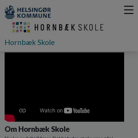
Hornbæk Skole
G
å
t
i
l
h
o
v
e
d
i
n
d
Om Hornbæk Skole
h