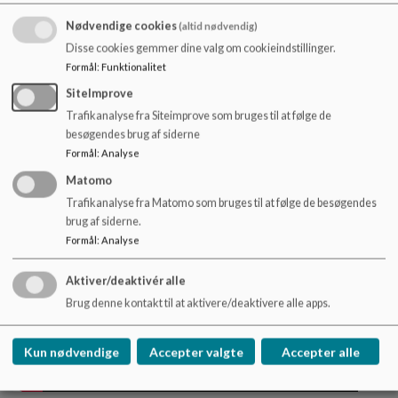
LEAPS - Projektbaseret Læring
Nødvendige cookies
(altid nødvendig)
Disse cookies gemmer dine valg om cookieindstillinger.
På Hornbæk Skole arbejder vi med PBL, fordi vi
Formål
:
Funktionalitet
ønsker at styrke elevernes motivation og engagement
samt give dem de bedste muligheder til at kunne begå
SiteImprove
sig med det 21. århundredes kompetencer. Se film om
Trafikanalyse fra Siteimprove som bruges til at følge de
LEAPS og læs mere her:
besøgendes brug af siderne
Læs mere
Formål
:
Analyse
Matomo
Trafikanalyse fra Matomo som bruges til at følge de besøgendes
brug af siderne.
Formål
:
Analyse
Aktiver/deaktivér alle
Brug denne kontakt til at aktivere/deaktivere alle apps.
Kun nødvendige
Accepter valgte
Accepter alle